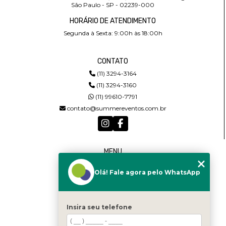
São Paulo - SP - 02239-000
HORÁRIO DE ATENDIMENTO
Segunda à Sexta: 9:00h às 18:00h
CONTATO
(11) 3294-3164
(11) 3294-3160
(11) 99610-7791
contato@summereventos.com.br
MENU
HOME
Olá! Fale agora pelo WhatsApp
QUEM SOMOS
SERVIÇOS
CASTING
CONTATO
Insira seu telefone
CATEGORIAS
MAPA DO SITE