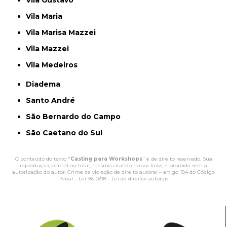
Vila Gustavo
Vila Maria
Vila Marisa Mazzei
Vila Mazzei
Vila Medeiros
Diadema
Santo André
São Bernardo do Campo
São Caetano do Sul
O conteúdo do texto "
Casting para Workshops
" é de direito reservado. Sua
reprodução, parcial ou total, mesmo citando nossos links, é proibida sem a
autorização do autor. Crime de violação de direito autoral – artigo 184 do Código
Penal –
Lei 9610/98 - Lei de direitos autorais
.