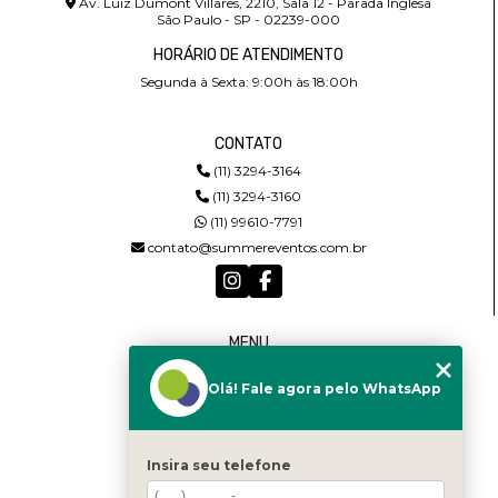
Av. Luiz Dumont Villares, 2210, Sala 12 - Parada Inglesa
São Paulo - SP - 02239-000
HORÁRIO DE ATENDIMENTO
Segunda à Sexta: 9:00h às 18:00h
CONTATO
(11) 3294-3164
(11) 3294-3160
(11) 99610-7791
contato@summereventos.com.br
MENU
HOME
Olá! Fale agora pelo WhatsApp
QUEM SOMOS
SERVIÇOS
CASTING
CONTATO
Insira seu telefone
CATEGORIAS