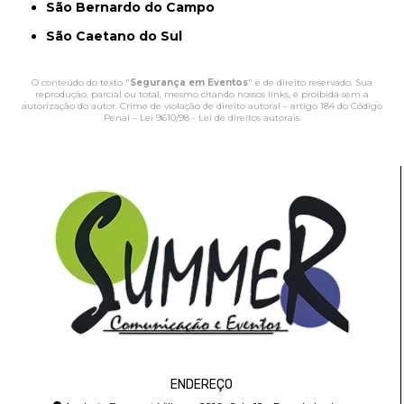
São Bernardo do Campo
São Caetano do Sul
O conteúdo do texto "
Segurança em Eventos
" é de direito reservado. Sua
reprodução, parcial ou total, mesmo citando nossos links, é proibida sem a
autorização do autor. Crime de violação de direito autoral – artigo 184 do Código
Penal –
Lei 9610/98 - Lei de direitos autorais
.
ENDEREÇO