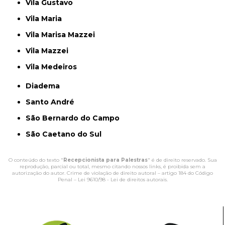
Vila Gustavo
Vila Maria
Vila Marisa Mazzei
Vila Mazzei
Vila Medeiros
Diadema
Santo André
São Bernardo do Campo
São Caetano do Sul
O conteúdo do texto "
Recepcionista para Palestras
" é de direito reservado. Sua
reprodução, parcial ou total, mesmo citando nossos links, é proibida sem a
autorização do autor. Crime de violação de direito autoral – artigo 184 do Código
Penal –
Lei 9610/98 - Lei de direitos autorais
.