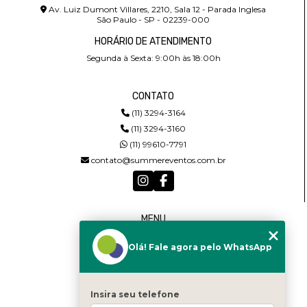
Av. Luiz Dumont Villares, 2210, Sala 12 - Parada Inglesa
São Paulo - SP - 02239-000
HORÁRIO DE ATENDIMENTO
Segunda à Sexta: 9:00h às 18:00h
CONTATO
(11) 3294-3164
(11) 3294-3160
(11) 99610-7791
contato@summereventos.com.br
MENU
HOME
Olá! Fale agora pelo WhatsApp
QUEM SOMOS
SERVIÇOS
CASTING
CONTATO
Insira seu telefone
CATEGORIAS