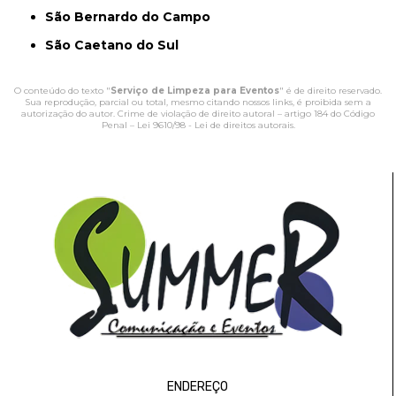
São Bernardo do Campo
São Caetano do Sul
O conteúdo do texto "
Serviço de Limpeza para Eventos
" é de direito reservado.
Sua reprodução, parcial ou total, mesmo citando nossos links, é proibida sem a
autorização do autor. Crime de violação de direito autoral – artigo 184 do Código
Penal –
Lei 9610/98 - Lei de direitos autorais
.
ENDEREÇO