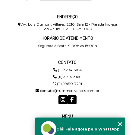
ENDEREÇO
Av. Luiz Dumont Villares, 2210, Sala 12 - Parada Inglesa
São Paulo - SP - 02239-000
HORÁRIO DE ATENDIMENTO
Segunda à Sexta: 9:00h às 18:00h
CONTATO
(11) 3294-3164
(11) 3294-3160
(11) 99610-7791
contato@summereventos.com.br
MENU
HOME
Olá! Fale agora pelo WhatsApp
QUEM SOMOS