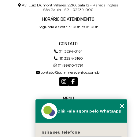
Av. Luiz Dumont Villares, 2210, Sala 12 - Parada Inglesa
São Paulo - SP - 02239-000
HORÁRIO DE ATENDIMENTO
Segunda à Sexta: 9:00h às 18:00h
CONTATO
(11) 3294-3164
(11) 3294-3160
(11) 99610-7791
contato@summereventos.com.br
MENU
HOME
Olá! Fale agora pelo WhatsApp
QUEM SOMOS
SERVIÇOS
CASTING
CONTATO
Insira seu telefone
CATEGORIAS