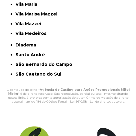
Vila Maria
Vila Marisa Mazzei
Vila Mazzei
Vila Medeiros
Diadema
Santo André
São Bernardo do Campo
São Caetano do Sul
O conteúdo do texto "
Agência de Casting para Ações Promocionais MBoi
Mirim
" é de direito reservado. Sua reprodução, parcial ou total, mesmo citando
nossos links, é proibida sem a autorização do autor. Crime de violação de direito
autoral – artigo 184 do Código Penal –
Lei 9610/98 - Lei de direitos autorais
.