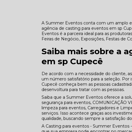
A Summer Eventos conta com um amplo e qu
agência de casting para eventos em sp Cu
Eventos é a parceira ideal para as produtor
Feiras de Negócio, Exposições, Festas de C
Saiba mais sobre a a
em sp Cupecê
De acordo com a necessidade do cliente, as
um número satisfatório para a seleção. Por
Cupecê conheça bem as pessoas cadastradas,
desenvoltura para tratar com as pessoas.
Saiba que a Summer Eventos oferece a s
segurança para eventos, COMUNICAÇÃO VISUA
limpeza para eventos, Carregadores e Limp
serviços. Isso acontece graças aos investi
qualidade, buscando sempre a satisfação do 
A Casting para eventos - Summer Eventos -
que sua empresa pode encontrar no mercado