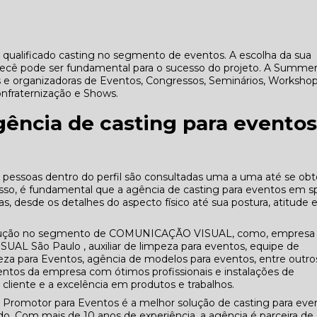
alificado casting no segmento de eventos. A escolha da sua
pecê pode ser fundamental para o sucesso do projeto. A Summe
as e organizadoras de Eventos, Congressos, Seminários, Workshop
onfraternização e Shows.
gência de casting para evento
 pessoas dentro do perfil são consultadas uma a uma até se obt
 isso, é fundamental que a agência de casting para eventos em s
 desde os detalhes do aspecto físico até sua postura, atitude 
olução no segmento de COMUNICAÇÃO VISUAL, como, empresa
L São Paulo , auxiliar de limpeza para eventos, equipe de
eza para Eventos, agência de modelos para eventos, entre outro
mentos da empresa com ótimos profissionais e instalações de
cliente e a excelência em produtos e trabalhos.
 Promotor para Eventos é a melhor solução de casting para eve
. Com mais de 10 anos de experiência, a agência é parceira de