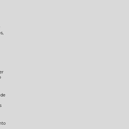
r
s,
s
er
p
e
 de
s
nto