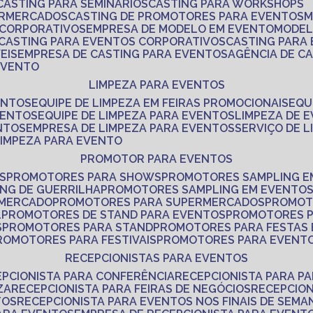
CASTING PARA SEMINÁRIOS
CASTING PARA WORKSHOPS
ERMERCADOS
CASTING DE PROMOTORES PARA EVENTOS
 CORPORATIVOS
EMPRESA DE MODELO EM EVENTO
MODE
CASTING PARA EVENTOS CORPORATIVOS
CASTING PARA
EIS
EMPRESA DE CASTING PARA EVENTOS
AGÊNCIA DE C
 EVENTO
LIMPEZA PARA EVENTOS
ENTOS
EQUIPE DE LIMPEZA EM FEIRAS PROMOCIONAIS
EQ
VENTOS
EQUIPE DE LIMPEZA PARA EVENTOS
LIMPEZA DE 
NTOS
EMPRESA DE LIMPEZA PARA EVENTOS
SERVIÇO DE 
LIMPEZA PARA EVENTO
PROMOTOR PARA EVENTOS
S
PROMOTORES PARA SHOWS
PROMOTORES SAMPLING E
ING DE GUERRILHA
PROMOTORES SAMPLING EM EVENTO
 MERCADO
PROMOTORES PARA SUPERMERCADOS
PROMOT
L
PROMOTORES DE STAND PARA EVENTOS
PROMOTORES 
S
PROMOTORES PARA STAND
PROMOTORES PARA FESTAS
PROMOTORES PARA FESTIVAIS
PROMOTORES PARA EVENT
RECEPCIONISTAS PARA EVENTOS
EPCIONISTA PARA CONFERÊNCIA
RECEPCIONISTA PARA P
ZA
RECEPCIONISTA PARA FEIRAS DE NEGÓCIOS
RECEPCIO
TOS
RECEPCIONISTA PARA EVENTOS NOS FINAIS DE SEMA