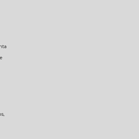
nta
.
de
s,