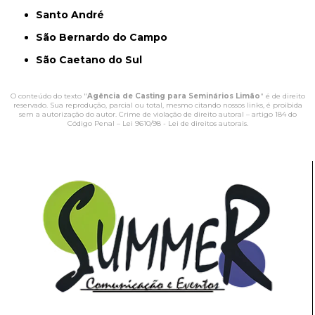
Santo André
São Bernardo do Campo
São Caetano do Sul
O conteúdo do texto "
Agência de Casting para Seminários Limão
" é de direito
reservado. Sua reprodução, parcial ou total, mesmo citando nossos links, é proibida
sem a autorização do autor. Crime de violação de direito autoral – artigo 184 do
Código Penal –
Lei 9610/98 - Lei de direitos autorais
.