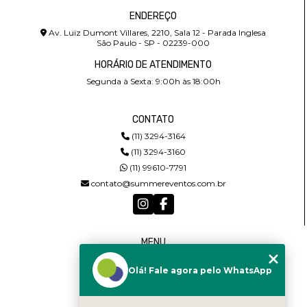
ENDEREÇO
Av. Luiz Dumont Villares, 2210, Sala 12 - Parada Inglesa
São Paulo - SP - 02239-000
HORÁRIO DE ATENDIMENTO
Segunda à Sexta: 9:00h às 18:00h
CONTATO
(11) 3294-3164
(11) 3294-3160
(11) 99610-7791
contato@summereventos.com.br
MENU
HOME
Olá! Fale agora pelo WhatsApp
QUEM SOMOS
SERVIÇOS
CASTING