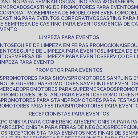
CASTING PARA SEMINÁRIOS
CASTING PARA WORKSHOPS
ERMERCADOS
CASTING DE PROMOTORES PARA EVENTOS
 CORPORATIVOS
EMPRESA DE MODELO EM EVENTO
MODE
CASTING PARA EVENTOS CORPORATIVOS
CASTING PARA
EIS
EMPRESA DE CASTING PARA EVENTOS
AGÊNCIA DE C
 EVENTO
LIMPEZA PARA EVENTOS
ENTOS
EQUIPE DE LIMPEZA EM FEIRAS PROMOCIONAIS
EQ
VENTOS
EQUIPE DE LIMPEZA PARA EVENTOS
LIMPEZA DE 
NTOS
EMPRESA DE LIMPEZA PARA EVENTOS
SERVIÇO DE 
LIMPEZA PARA EVENTO
PROMOTOR PARA EVENTOS
S
PROMOTORES PARA SHOWS
PROMOTORES SAMPLING E
ING DE GUERRILHA
PROMOTORES SAMPLING EM EVENTO
 MERCADO
PROMOTORES PARA SUPERMERCADOS
PROMOT
L
PROMOTORES DE STAND PARA EVENTOS
PROMOTORES 
S
PROMOTORES PARA STAND
PROMOTORES PARA FESTAS
PROMOTORES PARA FESTIVAIS
PROMOTORES PARA EVENT
RECEPCIONISTAS PARA EVENTOS
EPCIONISTA PARA CONFERÊNCIA
RECEPCIONISTA PARA P
ZA
RECEPCIONISTA PARA FEIRAS DE NEGÓCIOS
RECEPCIO
TOS
RECEPCIONISTA PARA EVENTOS NOS FINAIS DE SEMA