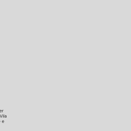
er
Vila
e e