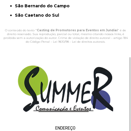
São Bernardo do Campo
São Caetano do Sul
O conteúdo do texto "
Casting de Promotores para Eventos em Jundiaí
" é de
direito reservado. Sua reprodução, parcial ou total, mesmo citando nossos links, é
proibida sem a autorização do autor. Crime de violação de direito autoral – artigo 184
do Código Penal –
Lei 9610/98 - Lei de direitos autorais
.
ENDEREÇO