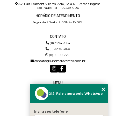
Av. Luiz Dumont Villares, 2210, Sala 12 - Parada Inglesa
São Paulo - SP - 02239-000
HORÁRIO DE ATENDIMENTO
Segunda à Sexta: 9:00h às 18:00h
CONTATO
(11) 3294-3164
(11) 3294-3160
(11) 99610-7791
contato@summereventos.com.br
MENU
HOME
Olá! Fale agora pelo WhatsApp
QUEM SOMOS
SERVIÇOS
CASTING
CONTATO
Insira seu telefone
CATEGORIAS