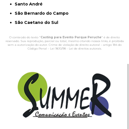
Santo André
São Bernardo do Campo
São Caetano do Sul
O conteúdo do texto "
Casting para Evento Parque Peruche
" é de direito
reservado. Sua reprodução, parcial ou total, mesmo citando nossos links, é proibida
sem a autorização do autor. Crime de violação de direito autoral – artigo 184 do
Código Penal –
Lei 9610/98 - Lei de direitos autorais
.