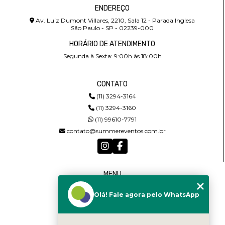
ENDEREÇO
Av. Luiz Dumont Villares, 2210, Sala 12 - Parada Inglesa
São Paulo - SP - 02239-000
HORÁRIO DE ATENDIMENTO
Segunda à Sexta: 9:00h às 18:00h
CONTATO
(11) 3294-3164
(11) 3294-3160
(11) 99610-7791
contato@summereventos.com.br
MENU
HOME
Olá! Fale agora pelo WhatsApp
QUEM SOMOS
SERVIÇOS
CASTING