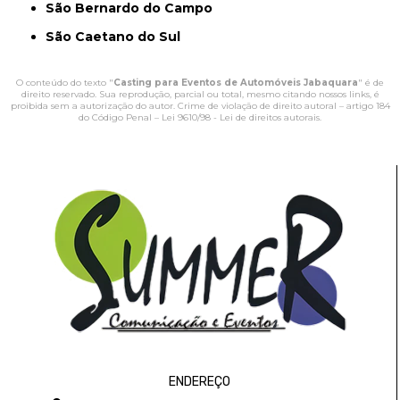
São Bernardo do Campo
São Caetano do Sul
O conteúdo do texto "
Casting para Eventos de Automóveis Jabaquara
" é de
direito reservado. Sua reprodução, parcial ou total, mesmo citando nossos links, é
proibida sem a autorização do autor. Crime de violação de direito autoral – artigo 184
do Código Penal –
Lei 9610/98 - Lei de direitos autorais
.
ENDEREÇO