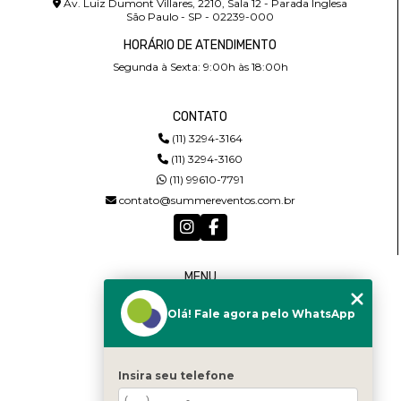
Av. Luiz Dumont Villares, 2210, Sala 12 - Parada Inglesa
São Paulo - SP - 02239-000
HORÁRIO DE ATENDIMENTO
Segunda à Sexta: 9:00h às 18:00h
CONTATO
(11) 3294-3164
(11) 3294-3160
(11) 99610-7791
contato@summereventos.com.br
MENU
HOME
Olá! Fale agora pelo WhatsApp
QUEM SOMOS
SERVIÇOS
CASTING
CONTATO
Insira seu telefone
CATEGORIAS