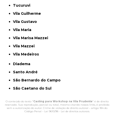
Tucuruvi
Vila Guilherme
Vila Gustavo
Vila Maria
Vila Marisa Mazzei
Vila Mazzei
Vila Medeiros
Diadema
Santo André
São Bernardo do Campo
São Caetano do Sul
O conteúdo do texto "
Casting para Workshop na Vila Prudente
" é de direito
reservado. Sua reprodução, parcial ou total, mesmo citando nossos links, é proibida
sem a autorização do autor. Crime de violação de direito autoral – artigo 184 do
Código Penal –
Lei 9610/98 - Lei de direitos autorais
.