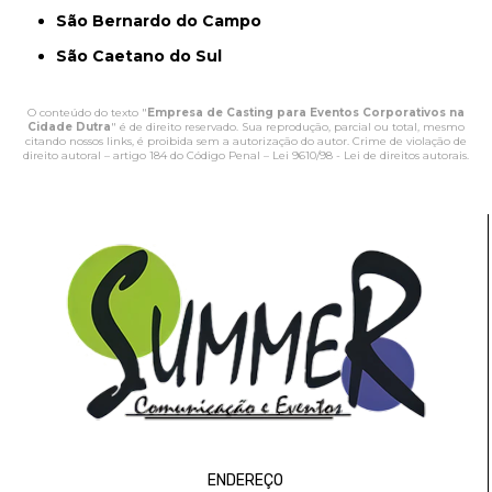
São Bernardo do Campo
São Caetano do Sul
O conteúdo do texto "
Empresa de Casting para Eventos Corporativos na
Cidade Dutra
" é de direito reservado. Sua reprodução, parcial ou total, mesmo
citando nossos links, é proibida sem a autorização do autor. Crime de violação de
direito autoral – artigo 184 do Código Penal –
Lei 9610/98 - Lei de direitos autorais
.
ENDEREÇO