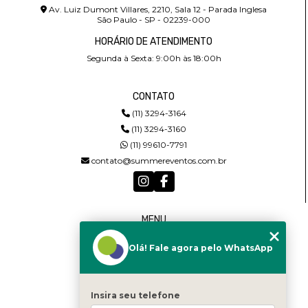
Av. Luiz Dumont Villares, 2210, Sala 12 - Parada Inglesa
São Paulo - SP - 02239-000
HORÁRIO DE ATENDIMENTO
Segunda à Sexta: 9:00h às 18:00h
CONTATO
(11) 3294-3164
(11) 3294-3160
(11) 99610-7791
contato@summereventos.com.br
MENU
HOME
Olá! Fale agora pelo WhatsApp
QUEM SOMOS
SERVIÇOS
CASTING
CONTATO
Insira seu telefone
CATEGORIAS