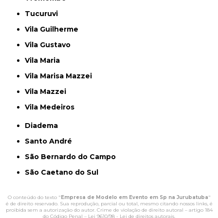
Tucuruvi
Vila Guilherme
Vila Gustavo
Vila Maria
Vila Marisa Mazzei
Vila Mazzei
Vila Medeiros
Diadema
Santo André
São Bernardo do Campo
São Caetano do Sul
O conteúdo do texto "
Empresa de Modelo em Evento em Sp na Jurubatuba
"
é de direito reservado. Sua reprodução, parcial ou total, mesmo citando nossos links, é
proibida sem a autorização do autor. Crime de violação de direito autoral – artigo 184
do Código Penal –
Lei 9610/98 - Lei de direitos autorais
.