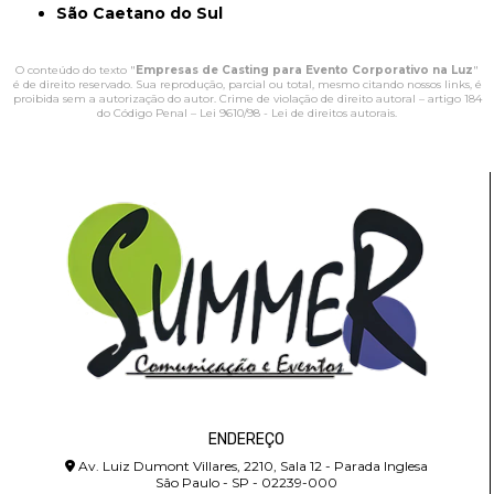
São Caetano do Sul
O conteúdo do texto "
Empresas de Casting para Evento Corporativo na Luz
"
é de direito reservado. Sua reprodução, parcial ou total, mesmo citando nossos links, é
proibida sem a autorização do autor. Crime de violação de direito autoral – artigo 184
do Código Penal –
Lei 9610/98 - Lei de direitos autorais
.
ENDEREÇO
Av. Luiz Dumont Villares, 2210, Sala 12 - Parada Inglesa
São Paulo - SP - 02239-000