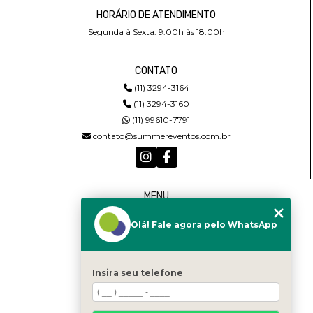
HORÁRIO DE ATENDIMENTO
Segunda à Sexta: 9:00h às 18:00h
CONTATO
(11) 3294-3164
(11) 3294-3160
(11) 99610-7791
contato@summereventos.com.br
MENU
HOME
Olá! Fale agora pelo WhatsApp
QUEM SOMOS
SERVIÇOS
CASTING
CONTATO
Insira seu telefone
CATEGORIAS
MAPA DO SITE