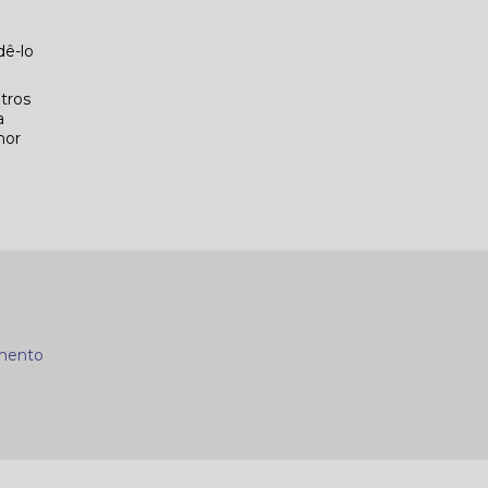
dê-lo
tros
a
hor
mento