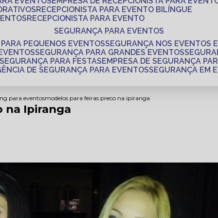
PARA EVENTOS
EMPRESA DE RECEPCIONISTA PARA EVENT
ORATIVOS
RECEPCIONISTA PARA EVENTO BILÍNGUE
VENTOS
RECEPCIONISTA PARA EVENTO
SEGURANÇA PARA EVENTOS
 PARA PEQUENOS EVENTOS
SEGURANÇA NOS EVENTOS 
 EVENTOS
SEGURANÇA PARA GRANDES EVENTOS
SEGUR
SEGURANÇA PARA FESTAS
EMPRESA DE SEGURANÇA PA
AGÊNCIA DE SEGURANÇA PARA EVENTOS
SEGURANÇA EM 
ing para eventos
modelos para feiras preco na ipiranga
 na Ipiranga