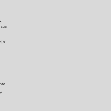
e
 sua
nto
nta
.
de