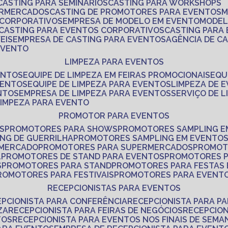
CASTING PARA SEMINÁRIOS
CASTING PARA WORKSHOPS
ERMERCADOS
CASTING DE PROMOTORES PARA EVENTOS
 CORPORATIVOS
EMPRESA DE MODELO EM EVENTO
MODE
CASTING PARA EVENTOS CORPORATIVOS
CASTING PARA
EIS
EMPRESA DE CASTING PARA EVENTOS
AGÊNCIA DE C
 EVENTO
LIMPEZA PARA EVENTOS
ENTOS
EQUIPE DE LIMPEZA EM FEIRAS PROMOCIONAIS
EQ
VENTOS
EQUIPE DE LIMPEZA PARA EVENTOS
LIMPEZA DE 
NTOS
EMPRESA DE LIMPEZA PARA EVENTOS
SERVIÇO DE 
LIMPEZA PARA EVENTO
PROMOTOR PARA EVENTOS
S
PROMOTORES PARA SHOWS
PROMOTORES SAMPLING E
ING DE GUERRILHA
PROMOTORES SAMPLING EM EVENTO
 MERCADO
PROMOTORES PARA SUPERMERCADOS
PROMOT
L
PROMOTORES DE STAND PARA EVENTOS
PROMOTORES 
S
PROMOTORES PARA STAND
PROMOTORES PARA FESTAS
PROMOTORES PARA FESTIVAIS
PROMOTORES PARA EVENT
RECEPCIONISTAS PARA EVENTOS
EPCIONISTA PARA CONFERÊNCIA
RECEPCIONISTA PARA P
ZA
RECEPCIONISTA PARA FEIRAS DE NEGÓCIOS
RECEPCIO
TOS
RECEPCIONISTA PARA EVENTOS NOS FINAIS DE SEMA