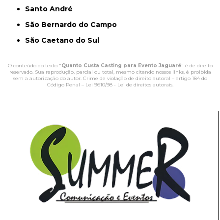
Santo André
São Bernardo do Campo
São Caetano do Sul
O conteúdo do texto "
Quanto Custa Casting para Evento Jaguaré
" é de direito
reservado. Sua reprodução, parcial ou total, mesmo citando nossos links, é proibida
sem a autorização do autor. Crime de violação de direito autoral – artigo 184 do
Código Penal –
Lei 9610/98 - Lei de direitos autorais
.