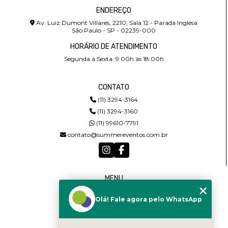
ENDEREÇO
Av. Luiz Dumont Villares, 2210, Sala 12 - Parada Inglesa
São Paulo - SP - 02239-000
HORÁRIO DE ATENDIMENTO
Segunda à Sexta: 9:00h às 18:00h
CONTATO
(11) 3294-3164
(11) 3294-3160
(11) 99610-7791
contato@summereventos.com.br
MENU
HOME
Olá! Fale agora pelo WhatsApp
QUEM SOMOS
SERVIÇOS
CASTING