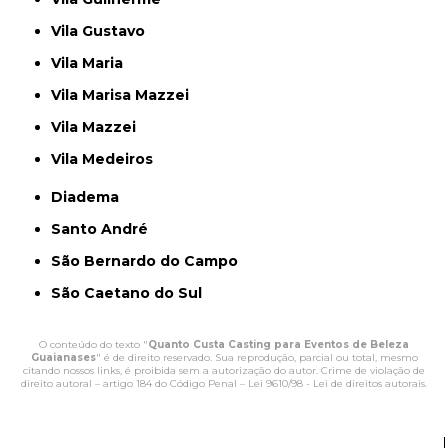
Vila Gustavo
Vila Maria
Vila Marisa Mazzei
Vila Mazzei
Vila Medeiros
Diadema
Santo André
São Bernardo do Campo
São Caetano do Sul
O conteúdo do texto "
Quanto Custa Casting para Eventos de Beleza
Guaianases
" é de direito reservado. Sua reprodução, parcial ou total, mesmo
citando nossos links, é proibida sem a autorização do autor. Crime de violação de
direito autoral – artigo 184 do Código Penal –
Lei 9610/98 - Lei de direitos autorais
.