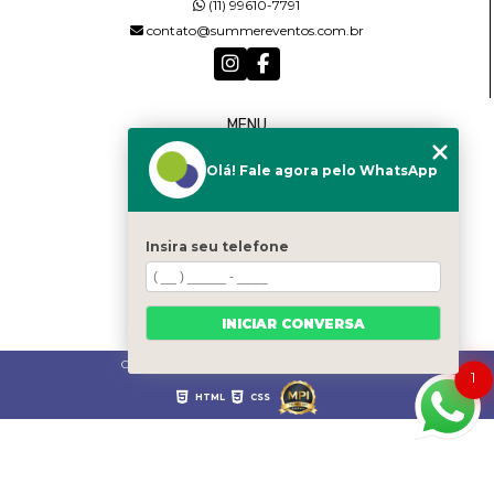
(11) 99610-7791
contato@summereventos.com.br
MENU
HOME
Olá! Fale agora pelo WhatsApp
QUEM SOMOS
SERVIÇOS
CASTING
CONTATO
Insira seu telefone
CATEGORIAS
MAPA DO SITE
INICIAR CONVERSA
Copyright © Summer. (Lei 9610 de 19/02/1998)
1
HTML
CSS