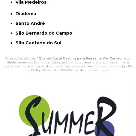
Vila Medeiros
Diadema
Santo André
São Bernardo do Campo
São Caetano do Sul
O conteúdo do texto "
Quanto Custa Casting para Feiras na Vila Carrão
" é de
direito reservado. Sua reprodução, parcial ou total, mesmo citando nossos links, é
proibida sem a autorização do autor. Crime de violação de direito autoral – artigo 184
do Código Penal –
Lei 9610/98 - Lei de direitos autorais
.