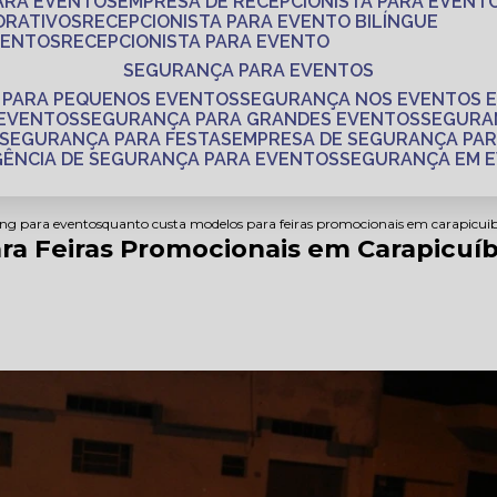
PARA EVENTOS
EMPRESA DE RECEPCIONISTA PARA EVENT
ORATIVOS
RECEPCIONISTA PARA EVENTO BILÍNGUE
VENTOS
RECEPCIONISTA PARA EVENTO
SEGURANÇA PARA EVENTOS
 PARA PEQUENOS EVENTOS
SEGURANÇA NOS EVENTOS 
 EVENTOS
SEGURANÇA PARA GRANDES EVENTOS
SEGUR
SEGURANÇA PARA FESTAS
EMPRESA DE SEGURANÇA PA
AGÊNCIA DE SEGURANÇA PARA EVENTOS
SEGURANÇA EM 
ing para eventos
quanto custa modelos para feiras promocionais em carapicui
ra Feiras Promocionais em Carapicuí