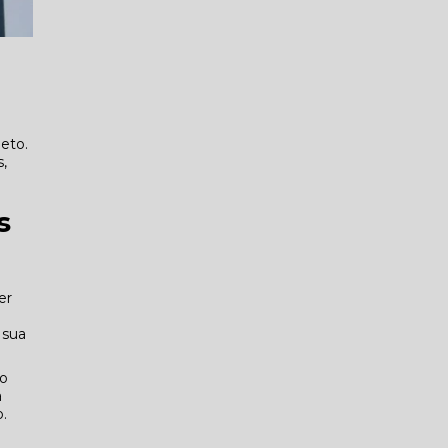
eto.
,
s
er
 sua
mo
a
o.