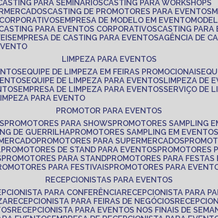
CASTING PARA SEMINÁRIOS
CASTING PARA WORKSHOPS
ERMERCADOS
CASTING DE PROMOTORES PARA EVENTOS
 CORPORATIVOS
EMPRESA DE MODELO EM EVENTO
MODE
CASTING PARA EVENTOS CORPORATIVOS
CASTING PARA
EIS
EMPRESA DE CASTING PARA EVENTOS
AGÊNCIA DE C
 EVENTO
LIMPEZA PARA EVENTOS
ENTOS
EQUIPE DE LIMPEZA EM FEIRAS PROMOCIONAIS
EQ
VENTOS
EQUIPE DE LIMPEZA PARA EVENTOS
LIMPEZA DE 
NTOS
EMPRESA DE LIMPEZA PARA EVENTOS
SERVIÇO DE 
LIMPEZA PARA EVENTO
PROMOTOR PARA EVENTOS
S
PROMOTORES PARA SHOWS
PROMOTORES SAMPLING E
ING DE GUERRILHA
PROMOTORES SAMPLING EM EVENTO
 MERCADO
PROMOTORES PARA SUPERMERCADOS
PROMOT
L
PROMOTORES DE STAND PARA EVENTOS
PROMOTORES 
S
PROMOTORES PARA STAND
PROMOTORES PARA FESTAS
PROMOTORES PARA FESTIVAIS
PROMOTORES PARA EVENT
RECEPCIONISTAS PARA EVENTOS
EPCIONISTA PARA CONFERÊNCIA
RECEPCIONISTA PARA P
ZA
RECEPCIONISTA PARA FEIRAS DE NEGÓCIOS
RECEPCIO
TOS
RECEPCIONISTA PARA EVENTOS NOS FINAIS DE SEMA