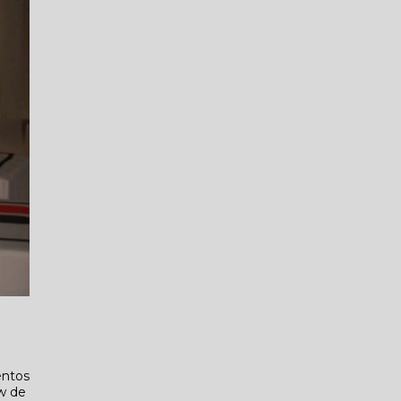
entos
w de