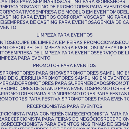
CASTING PARA SEMINÁRIOS
CASTING PARA WORKSHOPS
ERMERCADOS
CASTING DE PROMOTORES PARA EVENTOS
 CORPORATIVOS
EMPRESA DE MODELO EM EVENTO
MODE
CASTING PARA EVENTOS CORPORATIVOS
CASTING PARA
EIS
EMPRESA DE CASTING PARA EVENTOS
AGÊNCIA DE C
 EVENTO
LIMPEZA PARA EVENTOS
ENTOS
EQUIPE DE LIMPEZA EM FEIRAS PROMOCIONAIS
EQ
VENTOS
EQUIPE DE LIMPEZA PARA EVENTOS
LIMPEZA DE 
NTOS
EMPRESA DE LIMPEZA PARA EVENTOS
SERVIÇO DE 
LIMPEZA PARA EVENTO
PROMOTOR PARA EVENTOS
S
PROMOTORES PARA SHOWS
PROMOTORES SAMPLING E
ING DE GUERRILHA
PROMOTORES SAMPLING EM EVENTO
 MERCADO
PROMOTORES PARA SUPERMERCADOS
PROMOT
L
PROMOTORES DE STAND PARA EVENTOS
PROMOTORES 
S
PROMOTORES PARA STAND
PROMOTORES PARA FESTAS
PROMOTORES PARA FESTIVAIS
PROMOTORES PARA EVENT
RECEPCIONISTAS PARA EVENTOS
EPCIONISTA PARA CONFERÊNCIA
RECEPCIONISTA PARA P
ZA
RECEPCIONISTA PARA FEIRAS DE NEGÓCIOS
RECEPCIO
TOS
RECEPCIONISTA PARA EVENTOS NOS FINAIS DE SEMA