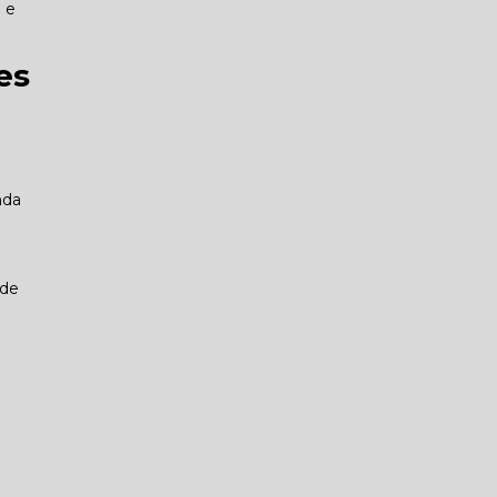
o e
es
nda
 de
e