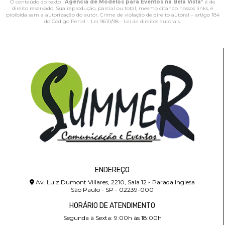
O conteúdo do texto "
Agência de Modelos para Eventos na Bela Vista
" é de
direito reservado. Sua reprodução, parcial ou total, mesmo citando nossos links, é
proibida sem a autorização do autor. Crime de violação de direito autoral – artigo 184
do Código Penal –
Lei 9610/98 - Lei de direitos autorais
.
ENDEREÇO
Av. Luiz Dumont Villares, 2210, Sala 12 - Parada Inglesa
São Paulo - SP - 02239-000
HORÁRIO DE ATENDIMENTO
Segunda à Sexta: 9:00h às 18:00h