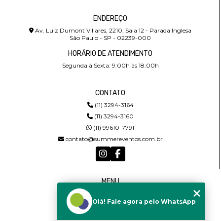
ENDEREÇO
Av. Luiz Dumont Villares, 2210, Sala 12 - Parada Inglesa
São Paulo - SP - 02239-000
HORÁRIO DE ATENDIMENTO
Segunda à Sexta: 9:00h às 18:00h
CONTATO
(11) 3294-3164
(11) 3294-3160
(11) 99610-7791
contato@summereventos.com.br
MENU
HOME
Olá! Fale agora pelo WhatsApp
QUEM SOMOS
SERVIÇOS