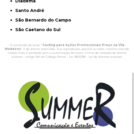
Diadema
Santo André
São Bernardo do Campo
São Caetano do Sul
O conteúdo do texto "
Casting para Ações Promocionais Preço na Vila
Medeiros
" é de direito reservado. Sua reprodução, parcial ou total, mesmo citando
nossos links, é proibida sem a autorização do autor. Crime de violação de direito
autoral – artigo 184 do Código Penal –
Lei 9610/98 - Lei de direitos autorais
.