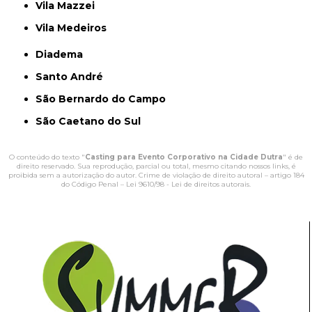
Vila Mazzei
Vila Medeiros
Diadema
Santo André
São Bernardo do Campo
São Caetano do Sul
O conteúdo do texto "
Casting para Evento Corporativo na Cidade Dutra
" é de
direito reservado. Sua reprodução, parcial ou total, mesmo citando nossos links, é
proibida sem a autorização do autor. Crime de violação de direito autoral – artigo 184
do Código Penal –
Lei 9610/98 - Lei de direitos autorais
.