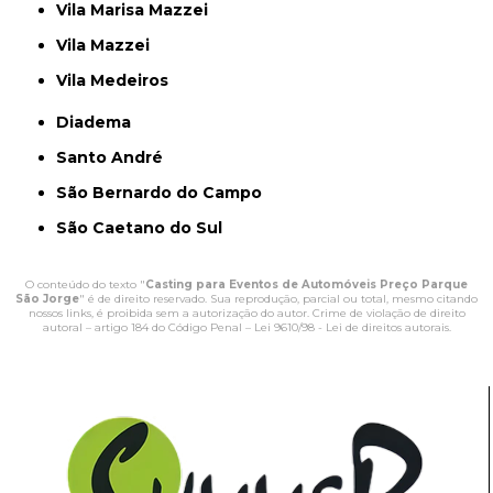
Vila Marisa Mazzei
Vila Mazzei
Vila Medeiros
Diadema
Santo André
São Bernardo do Campo
São Caetano do Sul
O conteúdo do texto "
Casting para Eventos de Automóveis Preço Parque
São Jorge
" é de direito reservado. Sua reprodução, parcial ou total, mesmo citando
nossos links, é proibida sem a autorização do autor. Crime de violação de direito
autoral – artigo 184 do Código Penal –
Lei 9610/98 - Lei de direitos autorais
.