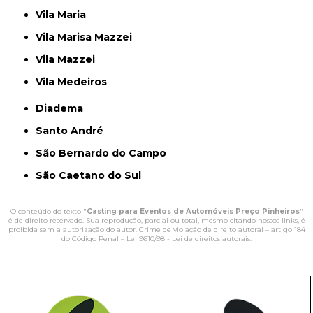
Vila Maria
Vila Marisa Mazzei
Vila Mazzei
Vila Medeiros
Diadema
Santo André
São Bernardo do Campo
São Caetano do Sul
O conteúdo do texto "
Casting para Eventos de Automóveis Preço Pinheiros
"
é de direito reservado. Sua reprodução, parcial ou total, mesmo citando nossos links, é
proibida sem a autorização do autor. Crime de violação de direito autoral – artigo 184
do Código Penal –
Lei 9610/98 - Lei de direitos autorais
.