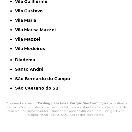
Vila Guilherme
Vila Gustavo
Vila Maria
Vila Marisa Mazzei
Vila Mazzei
Vila Medeiros
Diadema
Santo André
São Bernardo do Campo
São Caetano do Sul
O conteúdo do texto "
Casting para Feira Parque São Domingos
" é de direito
reservado. Sua reprodução, parcial ou total, mesmo citando nossos links, é proibida
sem a autorização do autor. Crime de violação de direito autoral – artigo 184 do
Código Penal –
Lei 9610/98 - Lei de direitos autorais
.