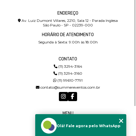
ENDEREÇO
Av. Luiz Dumont Villares, 2210, Sala 12 - Parada Inglesa
São Paulo - SP - 02239-000
HORÁRIO DE ATENDIMENTO
Segunda à Sexta: 9:00h às 18:00h
CONTATO
(11) 3294-3164
(11) 3294-3160
(11) 99610-7791
contato@summereventos.com.br
MENU
HOME
Olá! Fale agora pelo WhatsApp
QUEM SOMOS
SERVIÇOS