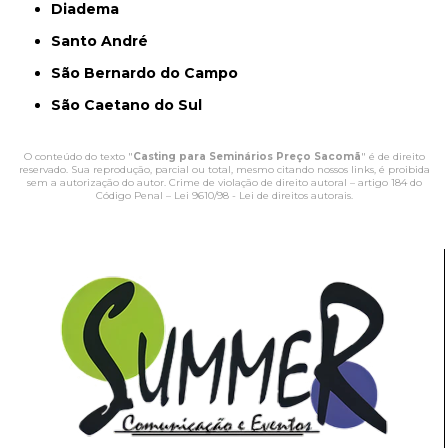
Diadema
Santo André
São Bernardo do Campo
São Caetano do Sul
O conteúdo do texto "
Casting para Seminários Preço Sacomã
" é de direito
reservado. Sua reprodução, parcial ou total, mesmo citando nossos links, é proibida
sem a autorização do autor. Crime de violação de direito autoral – artigo 184 do
Código Penal –
Lei 9610/98 - Lei de direitos autorais
.