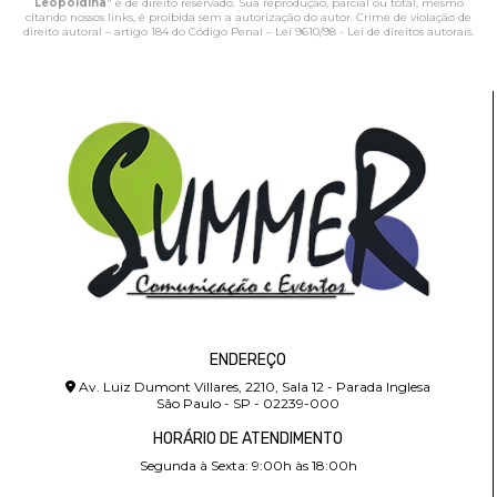
Leopoldina
" é de direito reservado. Sua reprodução, parcial ou total, mesmo
citando nossos links, é proibida sem a autorização do autor. Crime de violação de
direito autoral – artigo 184 do Código Penal –
Lei 9610/98 - Lei de direitos autorais
.
ENDEREÇO
Av. Luiz Dumont Villares, 2210, Sala 12 - Parada Inglesa
São Paulo - SP - 02239-000
HORÁRIO DE ATENDIMENTO
Segunda à Sexta: 9:00h às 18:00h