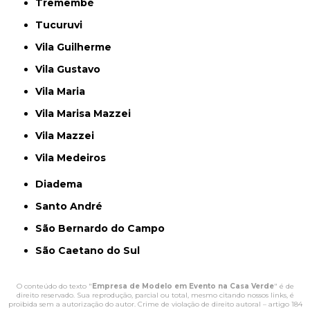
Tremembé
Tucuruvi
Vila Guilherme
Vila Gustavo
Vila Maria
Vila Marisa Mazzei
Vila Mazzei
Vila Medeiros
Diadema
Santo André
São Bernardo do Campo
São Caetano do Sul
O conteúdo do texto "
Empresa de Modelo em Evento na Casa Verde
" é de
direito reservado. Sua reprodução, parcial ou total, mesmo citando nossos links, é
proibida sem a autorização do autor. Crime de violação de direito autoral – artigo 184