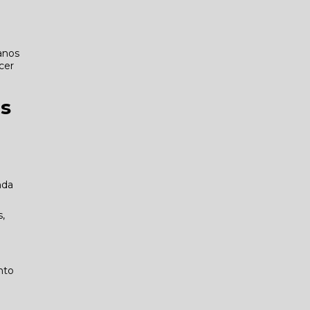
anos
cer
is
nda
,
nto