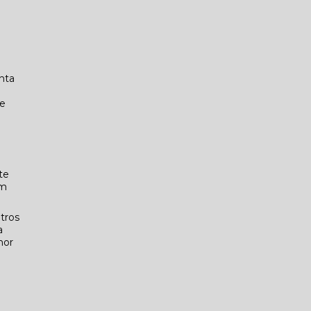
nta
.
de
te
em
tros
a
hor