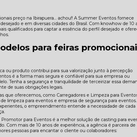
onais preço na Ibirapuera... achou!! A Summer Eventos fornece
l desejado e em diversas cidades do Brasil. Com knowhow de 10 
is qualificados para captar a essência do perfil desejado e ofere
hos.
odelos para feiras promociona
 ou produto contribui para sua valorização junto à percepção
entos é a forma mais segura e confiável para sua empresa ou
lo. Tenha a segurança e tranquilidade de terceirizar essa dema
te de suas obrigações legais.
das que oferecemos, como Carregadores e Limpeza para Eventos
de limpeza para eventos e empresa de segurança para eventos.
 experientes, o empreendimento entende a necessidade de cada
ça.
 Promotor para Eventos é a melhor solução de casting para eve
. Com mais de 10 anos de experiência, a agência é parceira de
res pessoas para encantar o cliente ou colaboradores: