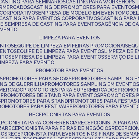
CASTING PARA SEMINÁRIOS
CASTING PARA WORKSHOPS
ERMERCADOS
CASTING DE PROMOTORES PARA EVENTOS
 CORPORATIVOS
EMPRESA DE MODELO EM EVENTO
MODE
CASTING PARA EVENTOS CORPORATIVOS
CASTING PARA
EIS
EMPRESA DE CASTING PARA EVENTOS
AGÊNCIA DE C
 EVENTO
LIMPEZA PARA EVENTOS
ENTOS
EQUIPE DE LIMPEZA EM FEIRAS PROMOCIONAIS
EQ
VENTOS
EQUIPE DE LIMPEZA PARA EVENTOS
LIMPEZA DE 
NTOS
EMPRESA DE LIMPEZA PARA EVENTOS
SERVIÇO DE 
LIMPEZA PARA EVENTO
PROMOTOR PARA EVENTOS
S
PROMOTORES PARA SHOWS
PROMOTORES SAMPLING E
ING DE GUERRILHA
PROMOTORES SAMPLING EM EVENTO
 MERCADO
PROMOTORES PARA SUPERMERCADOS
PROMOT
L
PROMOTORES DE STAND PARA EVENTOS
PROMOTORES 
S
PROMOTORES PARA STAND
PROMOTORES PARA FESTAS
PROMOTORES PARA FESTIVAIS
PROMOTORES PARA EVENT
RECEPCIONISTAS PARA EVENTOS
EPCIONISTA PARA CONFERÊNCIA
RECEPCIONISTA PARA P
ZA
RECEPCIONISTA PARA FEIRAS DE NEGÓCIOS
RECEPCIO
TOS
RECEPCIONISTA PARA EVENTOS NOS FINAIS DE SEMA