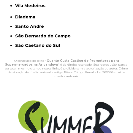
Vila Medeiros
Diadema
Santo André
São Bernardo do Campo
São Caetano do Sul
O conteúdo do texto "
Quanto Custa Casting de Promotores para
Supermercados na Aricanduva
" é de direito reservado. Sua reprodução, parcial
ou total, mesmo citando nossos links, é proibida sem a autorização do autor. Crime
de violação de direito autoral – artigo 184 do Código Penal –
Lei 9610/98 - Lei de
direitos autorais
.