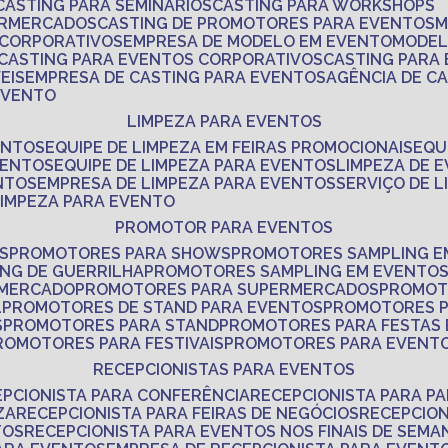
CASTING PARA SEMINÁRIOS
CASTING PARA WORKSHOPS
ERMERCADOS
CASTING DE PROMOTORES PARA EVENTOS
 CORPORATIVOS
EMPRESA DE MODELO EM EVENTO
MODE
CASTING PARA EVENTOS CORPORATIVOS
CASTING PARA
EIS
EMPRESA DE CASTING PARA EVENTOS
AGÊNCIA DE C
 EVENTO
LIMPEZA PARA EVENTOS
ENTOS
EQUIPE DE LIMPEZA EM FEIRAS PROMOCIONAIS
EQ
VENTOS
EQUIPE DE LIMPEZA PARA EVENTOS
LIMPEZA DE 
NTOS
EMPRESA DE LIMPEZA PARA EVENTOS
SERVIÇO DE 
LIMPEZA PARA EVENTO
PROMOTOR PARA EVENTOS
S
PROMOTORES PARA SHOWS
PROMOTORES SAMPLING E
ING DE GUERRILHA
PROMOTORES SAMPLING EM EVENTO
 MERCADO
PROMOTORES PARA SUPERMERCADOS
PROMOT
L
PROMOTORES DE STAND PARA EVENTOS
PROMOTORES 
S
PROMOTORES PARA STAND
PROMOTORES PARA FESTAS
PROMOTORES PARA FESTIVAIS
PROMOTORES PARA EVENT
RECEPCIONISTAS PARA EVENTOS
EPCIONISTA PARA CONFERÊNCIA
RECEPCIONISTA PARA P
ZA
RECEPCIONISTA PARA FEIRAS DE NEGÓCIOS
RECEPCIO
TOS
RECEPCIONISTA PARA EVENTOS NOS FINAIS DE SEMA