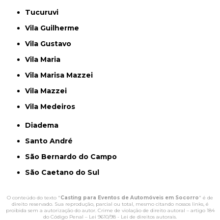
Tucuruvi
Vila Guilherme
Vila Gustavo
Vila Maria
Vila Marisa Mazzei
Vila Mazzei
Vila Medeiros
Diadema
Santo André
São Bernardo do Campo
São Caetano do Sul
O conteúdo do texto "
Casting para Eventos de Automóveis em Socorro
" é de
direito reservado. Sua reprodução, parcial ou total, mesmo citando nossos links, é
proibida sem a autorização do autor. Crime de violação de direito autoral – artigo 184
do Código Penal –
Lei 9610/98 - Lei de direitos autorais
.