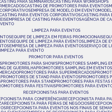
CASTING PARA SEMINÁRIOS
CASTING PARA WORKSHOPS
ERMERCADOS
CASTING DE PROMOTORES PARA EVENTOS
 CORPORATIVOS
EMPRESA DE MODELO EM EVENTO
MODE
CASTING PARA EVENTOS CORPORATIVOS
CASTING PARA
EIS
EMPRESA DE CASTING PARA EVENTOS
AGÊNCIA DE C
 EVENTO
LIMPEZA PARA EVENTOS
ENTOS
EQUIPE DE LIMPEZA EM FEIRAS PROMOCIONAIS
EQ
VENTOS
EQUIPE DE LIMPEZA PARA EVENTOS
LIMPEZA DE 
NTOS
EMPRESA DE LIMPEZA PARA EVENTOS
SERVIÇO DE 
LIMPEZA PARA EVENTO
PROMOTOR PARA EVENTOS
S
PROMOTORES PARA SHOWS
PROMOTORES SAMPLING E
ING DE GUERRILHA
PROMOTORES SAMPLING EM EVENTO
 MERCADO
PROMOTORES PARA SUPERMERCADOS
PROMOT
L
PROMOTORES DE STAND PARA EVENTOS
PROMOTORES 
S
PROMOTORES PARA STAND
PROMOTORES PARA FESTAS
PROMOTORES PARA FESTIVAIS
PROMOTORES PARA EVENT
RECEPCIONISTAS PARA EVENTOS
EPCIONISTA PARA CONFERÊNCIA
RECEPCIONISTA PARA P
ZA
RECEPCIONISTA PARA FEIRAS DE NEGÓCIOS
RECEPCIO
TOS
RECEPCIONISTA PARA EVENTOS NOS FINAIS DE SEMA