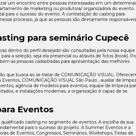
lizar um encontro entre pessoas interessadas em um determina
artamento de marketing ou produtora/ organizadora do evento.
l para o sucesso do evento. A contratação do casting para
esse processo, já que as pessoas são diretamente responsávei
asting para seminário Cupecê
oas dentro do perfil desejado são consultadas pela nossa equipe
para a seleção, seja ela presencial ou através de fotos (book). Po
 bem as pessoas cadastradas para apresentação das melhores
ção que busca ao se tratar de COMUNICAÇÃO VISUAL. Oferece
a Eventos, COMUNICAÇÃO VISUAL São Paulo , auxiliar de limpe
ventos, agência de modelos para eventos, equipe de limpeza pa
itados, e instalações modernas, a organização é capaz de se
para Eventos
alificado casting no segmento de eventos. A escolha da sua
fundamental para o sucesso do projeto. A Summer Eventos é a
adoras de Eventos, Congressos, Seminários, Workshops, Feiras de