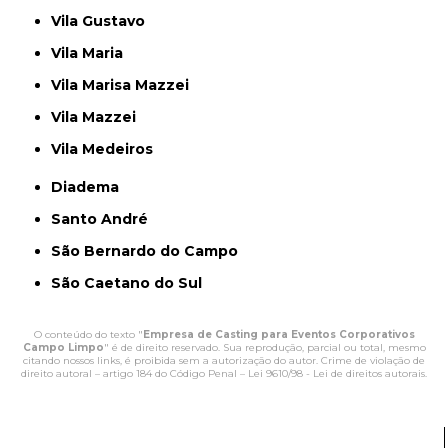
Vila Gustavo
Vila Maria
Vila Marisa Mazzei
Vila Mazzei
Vila Medeiros
Diadema
Santo André
São Bernardo do Campo
São Caetano do Sul
O conteúdo do texto "
Empresa de Casting para Eventos Corporativos
Campo Limpo
" é de direito reservado. Sua reprodução, parcial ou total, mesmo
citando nossos links, é proibida sem a autorização do autor. Crime de violação de
direito autoral – artigo 184 do Código Penal –
Lei 9610/98 - Lei de direitos autorais
.