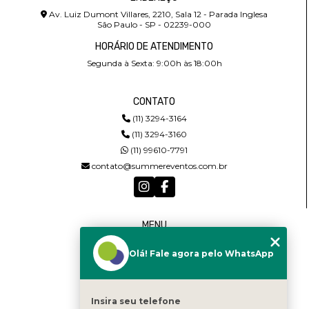
Av. Luiz Dumont Villares, 2210, Sala 12 - Parada Inglesa
São Paulo - SP - 02239-000
HORÁRIO DE ATENDIMENTO
Segunda à Sexta: 9:00h às 18:00h
CONTATO
(11) 3294-3164
(11) 3294-3160
(11) 99610-7791
contato@summereventos.com.br
MENU
HOME
Olá! Fale agora pelo WhatsApp
QUEM SOMOS
SERVIÇOS
CASTING
CONTATO
Insira seu telefone