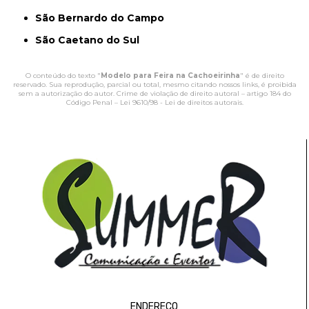
São Bernardo do Campo
São Caetano do Sul
O conteúdo do texto "
Modelo para Feira na Cachoeirinha
" é de direito
reservado. Sua reprodução, parcial ou total, mesmo citando nossos links, é proibida
sem a autorização do autor. Crime de violação de direito autoral – artigo 184 do
Código Penal –
Lei 9610/98 - Lei de direitos autorais
.
ENDEREÇO