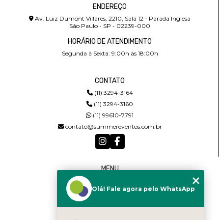
ENDEREÇO
Av. Luiz Dumont Villares, 2210, Sala 12 - Parada Inglesa
São Paulo - SP - 02239-000
HORÁRIO DE ATENDIMENTO
Segunda à Sexta: 9:00h às 18:00h
CONTATO
(11) 3294-3164
(11) 3294-3160
(11) 99610-7791
contato@summereventos.com.br
MENU
HOME
Olá! Fale agora pelo WhatsApp
QUEM SOMOS
SERVIÇOS
CASTING