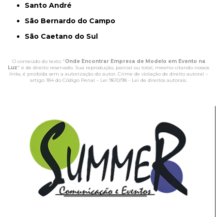
Santo André
São Bernardo do Campo
São Caetano do Sul
O conteúdo do texto "
Onde Encontrar Empresa de Modelo em Evento na
Luz
" é de direito reservado. Sua reprodução, parcial ou total, mesmo citando nossos
links, é proibida sem a autorização do autor. Crime de violação de direito autoral –
artigo 184 do Código Penal –
Lei 9610/98 - Lei de direitos autorais
.