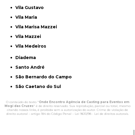
Vila Gustavo
Vila Maria
Vila Marisa Mazzei
Vila Mazzei
Vila Medeiros
Diadema
Santo André
São Bernardo do Campo
São Caetano do Sul
O conteúdo do texto "
Onde Encontro Agência de Casting para Eventos em
Mogi das Cruzes
" é de direito reservado. Sua reprodução, parcial ou total, mesmo
citando nossos links, é proibida sem a autorização do autor. Crime de violação de
direito autoral – artigo 184 do Código Penal –
Lei 9610/98 - Lei de direitos autorais
.