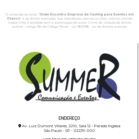
O conteúdo do texto "
Onde Encontro Empresa de Casting para Eventos em
Osasco
" é de direito reservado. Sua reprodução, parcial ou total, mesmo citando
nossos links, é proibida sem a autorização do autor. Crime de violação de direito
autoral – artigo 184 do Código Penal –
Lei 9610/98 - Lei de direitos autorais
.
ENDEREÇO
Av. Luiz Dumont Villares, 2210, Sala 12 - Parada Inglesa
São Paulo - SP - 02239-000