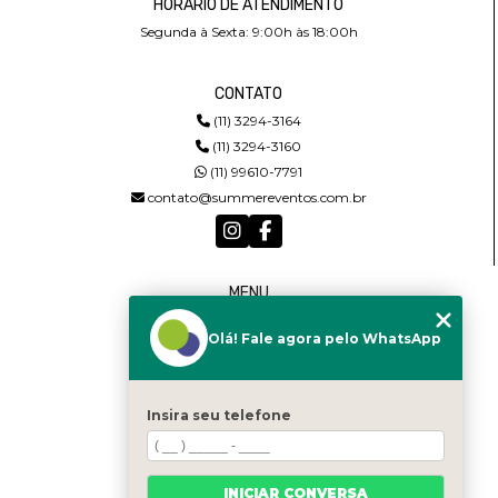
HORÁRIO DE ATENDIMENTO
Segunda à Sexta: 9:00h às 18:00h
CONTATO
(11) 3294-3164
(11) 3294-3160
(11) 99610-7791
contato@summereventos.com.br
MENU
HOME
Olá! Fale agora pelo WhatsApp
QUEM SOMOS
SERVIÇOS
CASTING
CONTATO
Insira seu telefone
CATEGORIAS
MAPA DO SITE
INICIAR CONVERSA