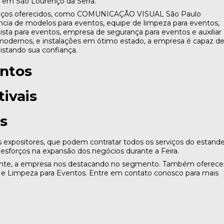
s em São Lourenço da Serra.
erviços oferecidos, como COMUNICAÇÃO VISUAL São Paulo
ncia de modelos para eventos, equipe de limpeza para eventos,
ta para eventos, empresa de segurança para eventos e auxiliar
odernos, e instalações em ótimo estado, a empresa é capaz d
uistando sua confiança.
ntos
ivais
s
s expositores, que podem contratar todos os serviços do estan
 esforços na expansão dos negócios durante a Feira.
liente, a empresa nos destacando no segmento. Também oferec
s e Limpeza para Eventos. Entre em contato conosco para mais