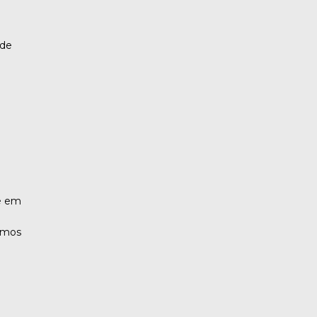
 de
e
de em
emos