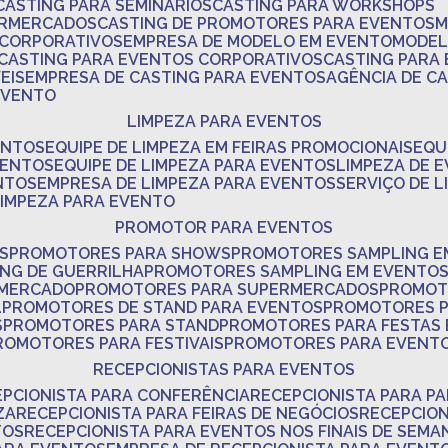
CASTING PARA SEMINÁRIOS
CASTING PARA WORKSHOPS
ERMERCADOS
CASTING DE PROMOTORES PARA EVENTOS
 CORPORATIVOS
EMPRESA DE MODELO EM EVENTO
MODE
CASTING PARA EVENTOS CORPORATIVOS
CASTING PARA
EIS
EMPRESA DE CASTING PARA EVENTOS
AGÊNCIA DE C
 EVENTO
LIMPEZA PARA EVENTOS
ENTOS
EQUIPE DE LIMPEZA EM FEIRAS PROMOCIONAIS
EQ
VENTOS
EQUIPE DE LIMPEZA PARA EVENTOS
LIMPEZA DE 
NTOS
EMPRESA DE LIMPEZA PARA EVENTOS
SERVIÇO DE 
LIMPEZA PARA EVENTO
PROMOTOR PARA EVENTOS
S
PROMOTORES PARA SHOWS
PROMOTORES SAMPLING E
ING DE GUERRILHA
PROMOTORES SAMPLING EM EVENTO
 MERCADO
PROMOTORES PARA SUPERMERCADOS
PROMOT
L
PROMOTORES DE STAND PARA EVENTOS
PROMOTORES 
S
PROMOTORES PARA STAND
PROMOTORES PARA FESTAS
PROMOTORES PARA FESTIVAIS
PROMOTORES PARA EVENT
RECEPCIONISTAS PARA EVENTOS
EPCIONISTA PARA CONFERÊNCIA
RECEPCIONISTA PARA P
ZA
RECEPCIONISTA PARA FEIRAS DE NEGÓCIOS
RECEPCIO
TOS
RECEPCIONISTA PARA EVENTOS NOS FINAIS DE SEMA