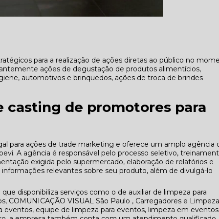
atégicos para a realização de ações diretas ao público no mom
antemente ações de degustação de produtos alimentícios,
iene, automotivos e brinquedos, ações de troca de brindes
e casting de promotores para
al para ações de trade marketing e oferece um amplo agência 
evi. A agência é responsável pelo processo seletivo, treinament
ntação exigida pelo supermercado, elaboração de relatórios e
te informações relevantes sobre seu produto, além de divulgá-lo
que disponibiliza serviços como o de auxiliar de limpeza para
tos, COMUNICAÇÃO VISUAL São Paulo , Carregadores e Limpez
a eventos, equipe de limpeza para eventos, limpeza em eventos
sso, a empresa também conta com um atendimento qualificado,