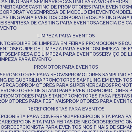
CASTING PARA SEMINÁRIOS
CASTING PARA WORKSHOPS
ERMERCADOS
CASTING DE PROMOTORES PARA EVENTOS
 CORPORATIVOS
EMPRESA DE MODELO EM EVENTO
MODE
CASTING PARA EVENTOS CORPORATIVOS
CASTING PARA
EIS
EMPRESA DE CASTING PARA EVENTOS
AGÊNCIA DE C
 EVENTO
LIMPEZA PARA EVENTOS
ENTOS
EQUIPE DE LIMPEZA EM FEIRAS PROMOCIONAIS
EQ
VENTOS
EQUIPE DE LIMPEZA PARA EVENTOS
LIMPEZA DE 
NTOS
EMPRESA DE LIMPEZA PARA EVENTOS
SERVIÇO DE 
LIMPEZA PARA EVENTO
PROMOTOR PARA EVENTOS
S
PROMOTORES PARA SHOWS
PROMOTORES SAMPLING E
ING DE GUERRILHA
PROMOTORES SAMPLING EM EVENTO
 MERCADO
PROMOTORES PARA SUPERMERCADOS
PROMOT
L
PROMOTORES DE STAND PARA EVENTOS
PROMOTORES 
S
PROMOTORES PARA STAND
PROMOTORES PARA FESTAS
PROMOTORES PARA FESTIVAIS
PROMOTORES PARA EVENT
RECEPCIONISTAS PARA EVENTOS
EPCIONISTA PARA CONFERÊNCIA
RECEPCIONISTA PARA P
ZA
RECEPCIONISTA PARA FEIRAS DE NEGÓCIOS
RECEPCIO
TOS
RECEPCIONISTA PARA EVENTOS NOS FINAIS DE SEMA