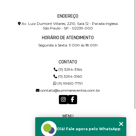
ENDEREÇO
Av. Luiz Dumont Villares, 2210, Sala 12 - Parada Inglesa
São Paulo - SP - 02239-000
HORÁRIO DE ATENDIMENTO
Segunda à Sexta: 9:00h às 18:00h
CONTATO
(11) 3294-3164
(11) 3294-3160
(11) 99610-7791
contato@summereventos.com.br
MENU
HOME
Olá! Fale agora pelo WhatsApp
QUEM SOMOS