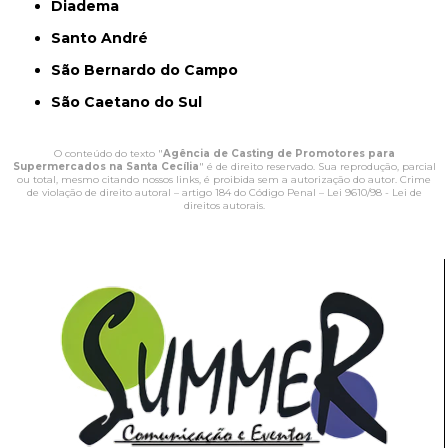
Diadema
Santo André
São Bernardo do Campo
São Caetano do Sul
O conteúdo do texto "
Agência de Casting de Promotores para
Supermercados na Santa Cecília
" é de direito reservado. Sua reprodução, parcial
ou total, mesmo citando nossos links, é proibida sem a autorização do autor. Crime
de violação de direito autoral – artigo 184 do Código Penal –
Lei 9610/98 - Lei de
direitos autorais
.