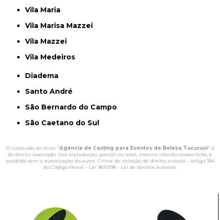
Vila Maria
Vila Marisa Mazzei
Vila Mazzei
Vila Medeiros
Diadema
Santo André
São Bernardo do Campo
São Caetano do Sul
O conteúdo do texto "
Agência de Casting para Eventos de Beleza Tucuruvi
" é
de direito reservado. Sua reprodução, parcial ou total, mesmo citando nossos links, é
proibida sem a autorização do autor. Crime de violação de direito autoral – artigo 184
do Código Penal –
Lei 9610/98 - Lei de direitos autorais
.