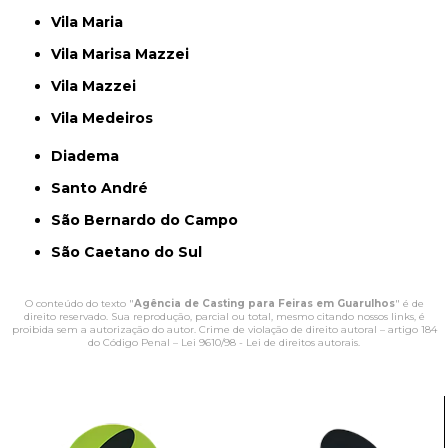
Vila Maria
Vila Marisa Mazzei
Vila Mazzei
Vila Medeiros
Diadema
Santo André
São Bernardo do Campo
São Caetano do Sul
O conteúdo do texto "
Agência de Casting para Feiras em Guarulhos
" é de
direito reservado. Sua reprodução, parcial ou total, mesmo citando nossos links, é
proibida sem a autorização do autor. Crime de violação de direito autoral – artigo 184
do Código Penal –
Lei 9610/98 - Lei de direitos autorais
.