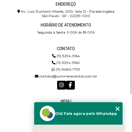
ENDEREÇO
Av. Luiz Dumont Villares, 2210, Sala 12 - Parada Inglesa
São Paulo - SP - 02239-000
HORÁRIO DE ATENDIMENTO
Segunda à Sexta: 9:00h às 18:00h
CONTATO
(11) 3294-3164
(11) 3294-3160
(11) 99610-7791
contato@summereventos.com.br
MENU
HOME
Olá! Fale agora pelo WhatsApp
QUEM SOMOS
SERVIÇOS
CASTING