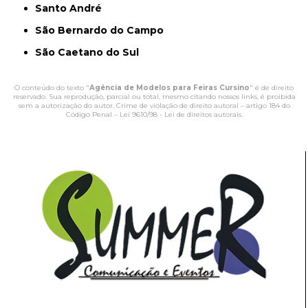
Santo André
São Bernardo do Campo
São Caetano do Sul
O conteúdo do texto "
Agência de Modelos para Feiras Cursino
" é de direito
reservado. Sua reprodução, parcial ou total, mesmo citando nossos links, é proibida
sem a autorização do autor. Crime de violação de direito autoral – artigo 184 do
Código Penal –
Lei 9610/98 - Lei de direitos autorais
.