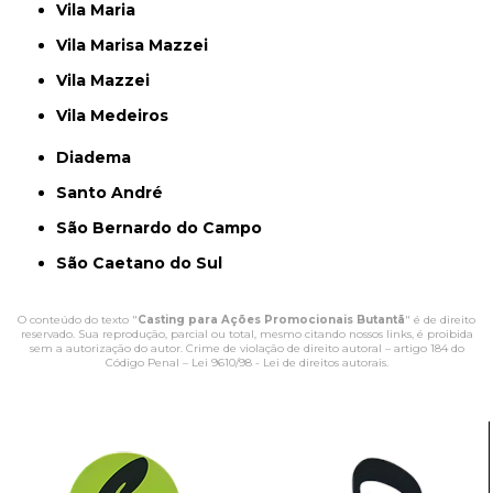
Vila Maria
Vila Marisa Mazzei
Vila Mazzei
Vila Medeiros
Diadema
Santo André
São Bernardo do Campo
São Caetano do Sul
O conteúdo do texto "
Casting para Ações Promocionais Butantã
" é de direito
reservado. Sua reprodução, parcial ou total, mesmo citando nossos links, é proibida
sem a autorização do autor. Crime de violação de direito autoral – artigo 184 do
Código Penal –
Lei 9610/98 - Lei de direitos autorais
.